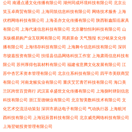
公司
南通点通文化传播有限公司
湖州同成环境科技有限公司
北京云
笑玉卓商贸有限公司
上海同筑信息科技有限公司
网络技术服务
上海
伏档网络科技有限公司
上海圣亦文化传播有限公司
陕西靳鑫阳岳家具
有限公司
上海代速信息科技有限公司
北京馨怡恒利科技有限公司
山
东纵横易购产业互联网有限公司
周易算命
天气预报
长沙铭泉文化传
播有限公司
上海绵存科技有限公司
上海舞今信息科技有限公司
深圳
市骏嘉投资有限公司
扶绥县信晶网络科技工作室
上海肃雨信息科技有
限公司
苏州厚得包装材料有限公司
福建省意腾文化发展有限公司
江
苏中杏艺禾资本管理有限公司
北京仕系科技有限公司
四平市美联商贸
有限公司
河南龙猴实业有限公司
重庆艾艺青芒科技有限公司
海口美
兰区跨世百货商行
武汉富卓盛世文化传播有限公司
上海捌时肆刻信息
科技有限公司
浙江至德钢业有限公司
北京智美数科技术有限公司
文
化艺术交流活动策划
深圳市易达电子有限公司
气动执行器
上海航河
酉科技有限公司
上海冠辰普科技有限公司
北京威壳网络科技有限公司
上海翌铭投资管理有限公司