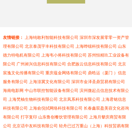
友情链接：
上海钝敢利智能科技有限公司
深圳市深发展零零一资产管
理有限公司
北京泰茂宇丰科技有限公司
上海哗镭科技有限公司
山东
德力特电机有限公司
上海韦小将科技有限公司
苏州恒精玖工业设备有
限公司
广州昶兴信息科技有限公司
合肥族云信息科技有限公司
北京
宸逸文化传播有限公司
重庆蕴金网络有限公司
鼎晧运（厦门 ）信息
服务有限公司
上海澎冀文化有限公司
深圳市金泽圣鼎贸易有限公司
海南电影网
中山市联控智能设备有限公司
滨州微起点信息技术有限公
司
上海梵柚生物科技有限公司
北京凤系科技有限公司
上海君铭信息
科技有限公司
上海俞倪拭网络科技有限公司
长春鑫双盈美容文化咨询
有限公司
打字复印
山东鲁创餐饮管理有限公司
上海月颦庆商贸有限
公司
北京话中友科技有限公司
轻舟已过万重山（上海）科技贸易有限